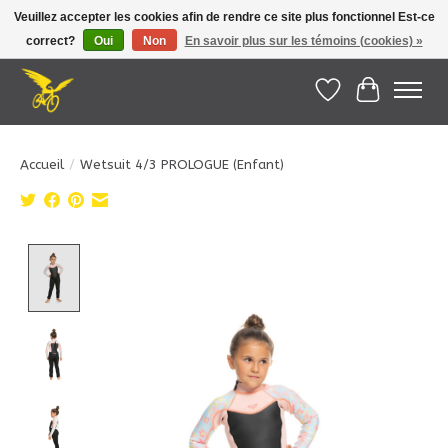
Veuillez accepter les cookies afin de rendre ce site plus fonctionnel Est-ce
correct?
Oui
Non
En savoir plus sur les témoins (cookies) »
Le Pédalier | Îles de la Madeleine |
info@lepedalier.com
| 1-418-986-2965
Liste de souhait
Panier
Accueil
/
Wetsuit 4/3 PROLOGUE (Enfant)
Product image slideshow Items