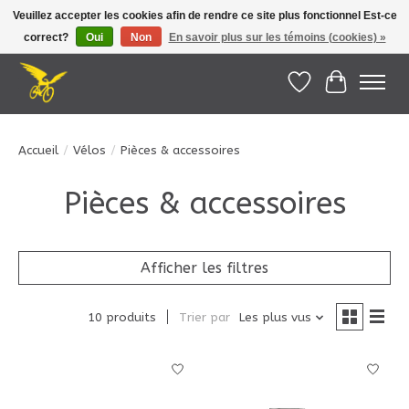
Veuillez accepter les cookies afin de rendre ce site plus fonctionnel Est-ce
correct?
Oui
Non
En savoir plus sur les témoins (cookies) »
Le Pédalier | Îles de la Madeleine |
info@lepedalier.com
| 1-418-986-2965
Liste de souhait
Panier
Accueil
/
Vélos
/
Pièces & accessoires
Pièces & accessoires
Afficher les filtres
10 produits
Trier par
Les plus vus