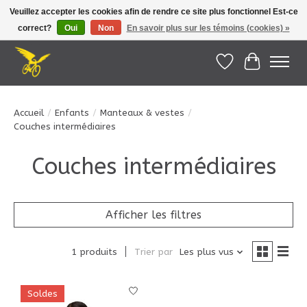
Veuillez accepter les cookies afin de rendre ce site plus fonctionnel Est-ce
correct?
Oui
Non
En savoir plus sur les témoins (cookies) »
Le Pédalier | Îles de la Madeleine |
info@lepedalier.com
| 1-418-986-2965
Liste de souhait
Panier
Accueil
/
Enfants
/
Manteaux & vestes
/
Couches intermédiaires
Couches intermédiaires
Afficher les filtres
1 produits
Trier par
Les plus vus
Soldes