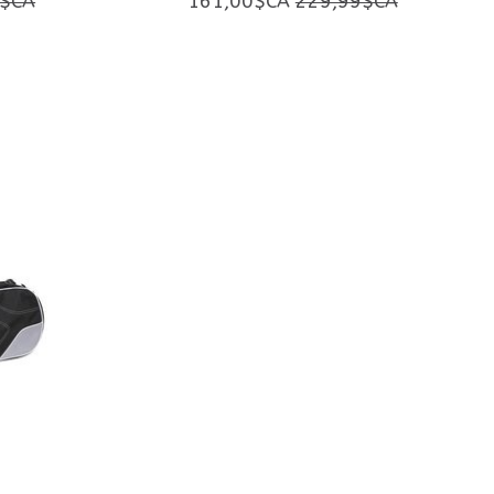
9$CA
161,00$CA
229,99$CA