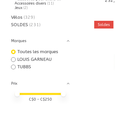
232
Accessoires divers
(11)
Jeux
(2)
Vélos
(329)
SOLDES
(231)
Soldes
Marques
Toutes les marques
LOUIS GARNEAU
TUBBS
Prix
Prix minimum
Price maximum value
C$
0
- C$
250