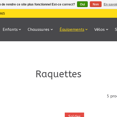
n de rendre ce site plus fonctionnel Est-ce correct?
Oui
Non
En savoir
965
Enfants
Chaussures
Équipements
Vélos
Raquettes
5 pro
Soldes