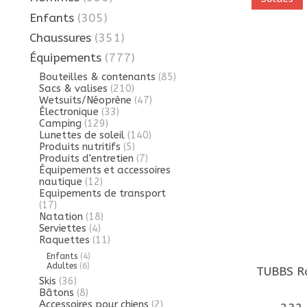
Enfants
(305)
Chaussures
(351)
Équipements
(777)
Bouteilles & contenants
(85)
Sacs & valises
(210)
Wetsuits/Néoprène
(47)
Électronique
(33)
Camping
(129)
Lunettes de soleil
(140)
Produits nutritifs
(5)
Produits d'entretien
(7)
Équipements et accessoires
nautique
(12)
Equipements de transport
(17)
Natation
(18)
Serviettes
(4)
Raquettes
(11)
Enfants
(4)
Adultes
(6)
TUBBS Ra
Skis
(36)
Bâtons
(8)
Accessoires pour chiens
(2)