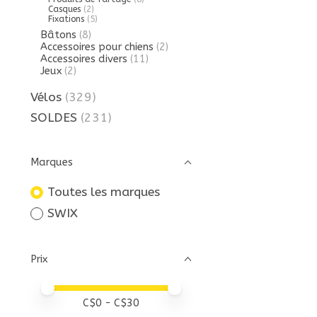
Casques
(2)
Fixations
(5)
Bâtons
(8)
Accessoires pour chiens
(2)
Accessoires divers
(11)
Jeux
(2)
Vélos
(329)
SOLDES
(231)
Marques
Toutes les marques
SWIX
Prix
Prix minimum
Price maximum value
C$
0
- C$
30