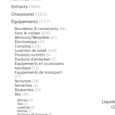
Enfants
(305)
Chaussures
(351)
Équipements
(777)
Bouteilles & contenants
(85)
Sacs & valises
(210)
Wetsuits/Néoprène
(47)
Électronique
(33)
Camping
(129)
Lunettes de soleil
(140)
Produits nutritifs
(5)
Produits d'entretien
(7)
Équipements et accessoires
nautique
(12)
Equipements de transport
(17)
Natation
(18)
Serviettes
(4)
Raquettes
(11)
Skis
(36)
Bâtons
(3)
Liquid
Skis
(2)
C
Lunettes
(9)
Bottes
(7)
Produits de fartage
(8)