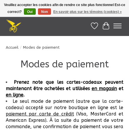
Veuillez accepter les cookies afin de rendre ce site plus fonctionnel Est-ce
correct?
Oui
Non
En savoir plus sur les témoins (cookies) »
Le Pédalier | Îles de la Madeleine |
info@lepedalier.com
| 1-418-986-2965
Liste de souhait
Panier
Accueil
/
Modes de paiement
Modes de paiement
Prenez note que les cartes-cadeaux peuvent
maintenant être achetées et utilisées
en magasin
et
en ligne
.
Le seul mode de paiement (autre que la carte-
cadeau) accepté sur notre boutique en ligne est le
paiement par carte de crédit
(Visa, MasterCard et
American Express). À la suite du paiement de votre
commande, une confirmation de paiement vous sera