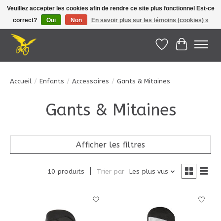
Veuillez accepter les cookies afin de rendre ce site plus fonctionnel Est-ce
correct?
Oui
Non
En savoir plus sur les témoins (cookies) »
Le Pédalier | Îles de la Madeleine |
info@lepedalier.com
| 1-418-986-2965
Liste de souhait
Panier
Accueil
/
Enfants
/
Accessoires
/
Gants & Mitaines
Gants & Mitaines
Afficher les filtres
10 produits
Trier par
Les plus vus