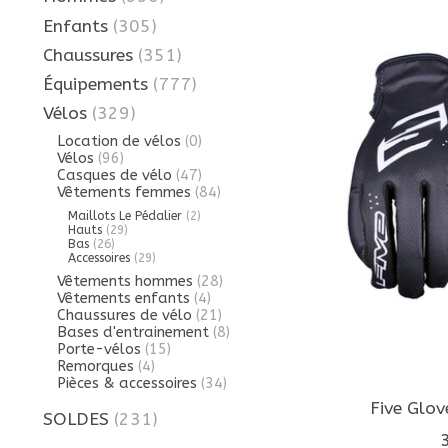
Enfants
(305)
Chaussures
(351)
Équipements
(777)
Vélos
(329)
Location de vélos
(0)
Vélos
(96)
Casques de vélo
(47)
Vêtements femmes
(84)
Maillots Le Pédalier
(2)
Hauts
(29)
Bas
(26)
Accessoires
(29)
Vêtements hommes
(28)
Vêtements enfants
(4)
Chaussures de vélo
(21)
Bases d'entrainement
(8)
Porte-vélos
(15)
Remorques
(4)
Pièces & accessoires
(34)
Five Glo
SOLDES
(231)