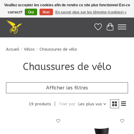
Veuillez accepter les cookies afin de rendre ce site plus fonctionnel Est-ce
correct?
Oui
Non
En savoir plus sur les témoins (cookies) »
Le Pédalier | Îles de la Madeleine |
info@lepedalier.com
| 1-418-986-2965
Liste de souhait
Panier
Accueil
/
Vélos
/
Chaussures de vélo
Chaussures de vélo
Afficher les filtres
19 produits
Trier par
Les plus vus