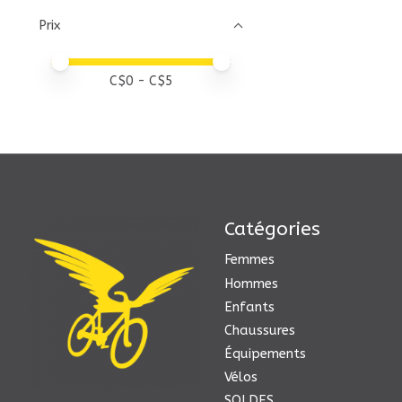
Prix
Prix minimum
Price maximum value
C$
0
- C$
5
Catégories
Femmes
Hommes
Enfants
Chaussures
Équipements
Vélos
SOLDES