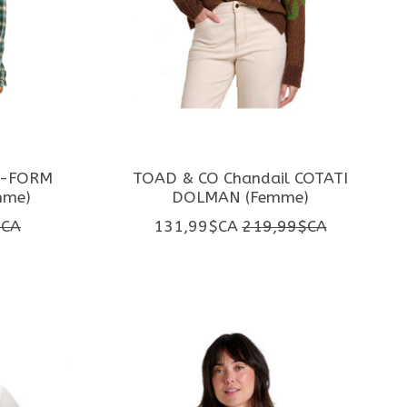
E-FORM
TOAD & CO Chandail COTATI
mme)
DOLMAN (Femme)
$CA
131,99$CA
219,99$CA