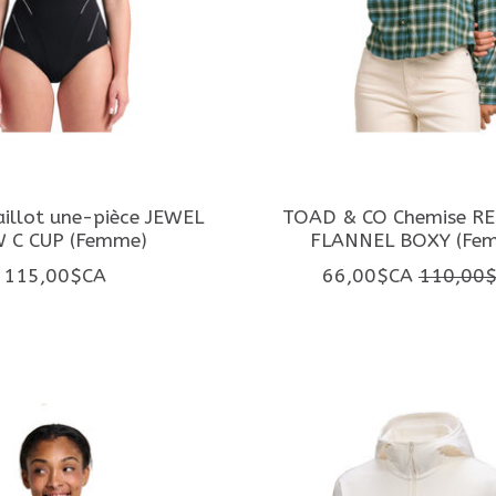
llot une-pièce JEWEL
TOAD & CO Chemise R
 C CUP (Femme)
FLANNEL BOXY (Fe
115,00$CA
66,00$CA
110,00