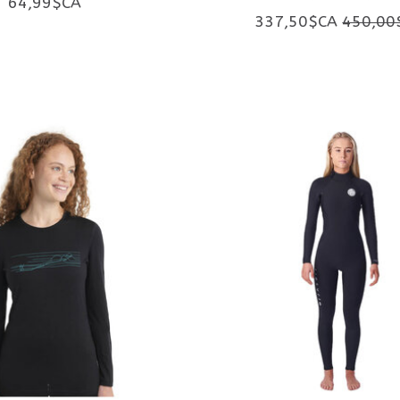
64,99$CA
337,50$CA
450,00