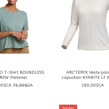
O T-Shirt BOUNDLESS
ARC'TERYX Veste pola
REW (Femme)
capuchon KYANITE LT 
00$CA
75,00$CA
180,00$CA
Soldes