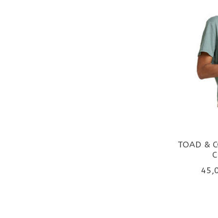
TOAD & C
C
45,