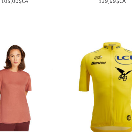
105,00$CA
139,99$CA