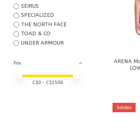
SEIRUS
SPECIALIZED
THE NORTH FACE
TOAD & CO
UNDER ARMOUR
ARENA Mai
Prix
LOW
Prix minimum
Price maximum value
C$
0
- C$
1500
Soldes