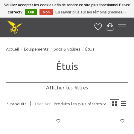
Veuillez accepter les cookies afin de rendre ce site plus fonctionnel Est-ce
correct?
Oui
Non
En savoir plus sur les témoins (cookies) »
Le Pédalier | Îles de la Madeleine |
info@lepedalier.com
| 1-418-986-2965
Liste de souhait
Panier
Accueil
/
Équipements
/
Sacs & valises
/
Étuis
Étuis
Afficher les filtres
3 produits
Trier par
Produits les plus récents