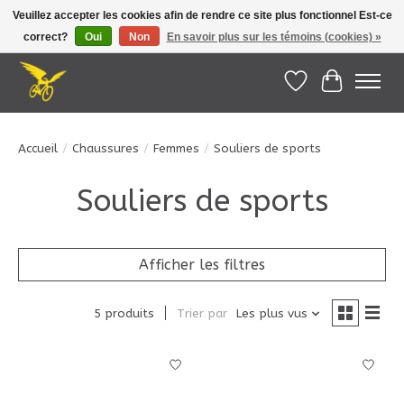
Veuillez accepter les cookies afin de rendre ce site plus fonctionnel Est-ce
correct?
Oui
Non
En savoir plus sur les témoins (cookies) »
Le Pédalier | Îles de la Madeleine |
info@lepedalier.com
| 1-418-986-2965
Liste de souhait
Panier
Accueil
/
Chaussures
/
Femmes
/
Souliers de sports
Souliers de sports
Afficher les filtres
5 produits
Trier par
Les plus vus