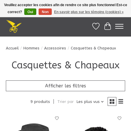
Veuillez accepter les cookies afin de rendre ce site plus fonctionnel Est-ce
correct?
Oui
Non
En savoir plus sur les témoins (cookies) »
Le Pédalier | Îles de la Madeleine |
info@lepedalier.com
| 1-418-986-2965
Liste de souhait
Panier
Accueil
/
Hommes
/
Accessoires
/
Casquettes & Chapeaux
Casquettes & Chapeaux
Afficher les filtres
9 produits
Trier par
Les plus vus