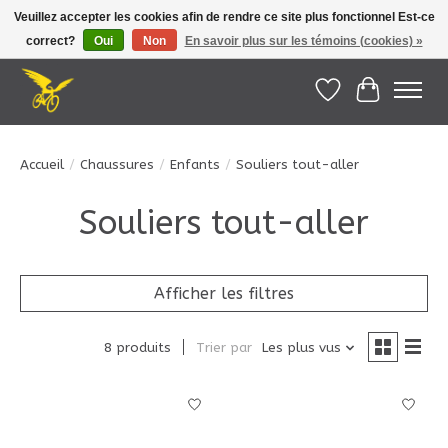
Veuillez accepter les cookies afin de rendre ce site plus fonctionnel Est-ce
correct?
Oui
Non
En savoir plus sur les témoins (cookies) »
Le Pédalier | Îles de la Madeleine |
info@lepedalier.com
| 1-418-986-2965
Liste de souhait
Panier
Accueil
/
Chaussures
/
Enfants
/
Souliers tout-aller
Souliers tout-aller
Afficher les filtres
8 produits
Trier par
Les plus vus