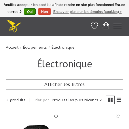
Veuillez accepter les cookies afin de rendre ce site plus fonctionnel Est-ce
correct?
Oui
Non
En savoir plus sur les témoins (cookies) »
Le Pédalier | Îles de la Madeleine |
info@lepedalier.com
| 1-418-986-2965
Liste de souhait
Panier
Accueil
/
Équipements
/
Électronique
Électronique
Afficher les filtres
2 produits
Trier par
Produits les plus récents