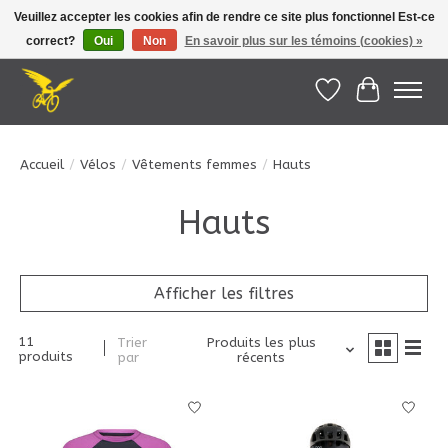
Veuillez accepter les cookies afin de rendre ce site plus fonctionnel Est-ce
correct?
Oui
Non
En savoir plus sur les témoins (cookies) »
Le Pédalier | Îles de la Madeleine |
info@lepedalier.com
| 1-418-986-2965
Liste de souhait
Panier
Accueil
/
Vélos
/
Vêtements femmes
/
Hauts
Hauts
Afficher les filtres
11
Trier
Produits les plus
produits
par
récents