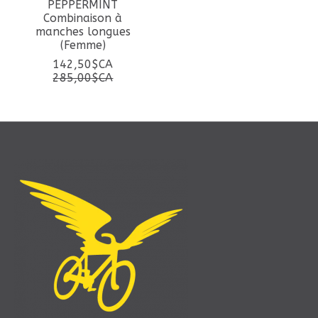
PEPPERMINT
Combinaison à
manches longues
(Femme)
142,50$CA
285,00$CA