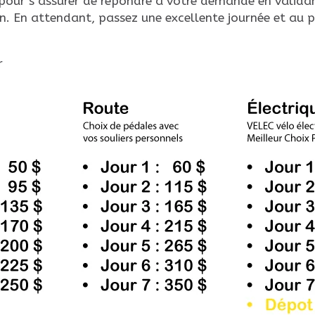
pour s’assurer de répondre à votre demande en validan
n. En attendant, passez une excellente journée et au p
r