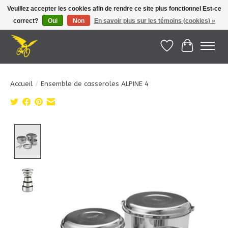
Veuillez accepter les cookies afin de rendre ce site plus fonctionnel Est-ce
correct?
Oui
Non
En savoir plus sur les témoins (cookies) »
Le Pédalier | Îles de la Madeleine |
info@lepedalier.com
| 1-418-986-2965
Liste de souhait
Panier
Accueil
/
Ensemble de casseroles ALPINE 4
Product image slideshow Items