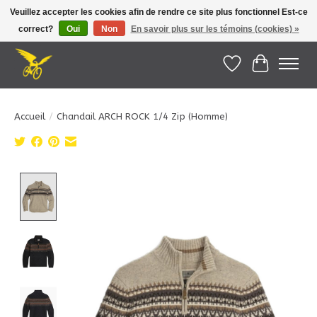
Veuillez accepter les cookies afin de rendre ce site plus fonctionnel Est-ce
correct?
Oui
Non
En savoir plus sur les témoins (cookies) »
Le Pédalier | Îles de la Madeleine |
info@lepedalier.com
| 1-418-986-2965
Liste de souhait
Panier
Accueil
/
Chandail ARCH ROCK 1/4 Zip (Homme)
Product image slideshow Items