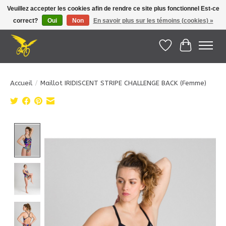
Veuillez accepter les cookies afin de rendre ce site plus fonctionnel Est-ce
correct?
Oui
Non
En savoir plus sur les témoins (cookies) »
Le Pédalier | Îles de la Madeleine |
info@lepedalier.com
| 1-418-986-2965
Liste de souhait
Panier
Accueil
/
Maillot IRIDISCENT STRIPE CHALLENGE BACK (Femme)
Product image slideshow Items