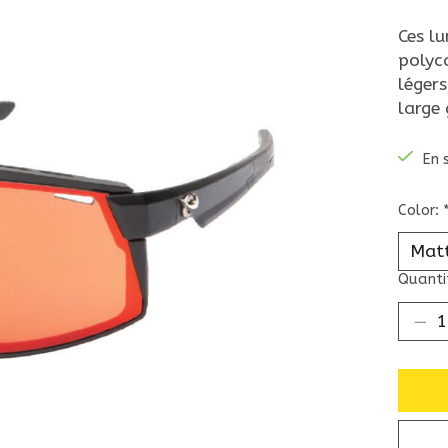
Ces lu
polyc
léger
large
En 
Color:
Quantit