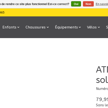
n de rendre ce site plus fonctionnel Est-ce correct?
Oui
Non
En savoir
965
Enfants
Chaussures
Équipements
Vélos
AT
so
Numéro
79,9
Sans le