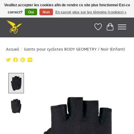
Veuillez accepter les cookies afin de rendre ce site plus fonctionnel Est-ce
correct?
Oui
Non
En savoir plus sur les témoins (cookies) »
Le Pédalier | Îles de la Madeleine |
info@lepedalier.com
| 1-418-986-2965
Liste de souhait
Panier
Accueil
/
Gants pour cyclistes BODY GEOMETRY / Noir (Enfant)
Product image slideshow Items