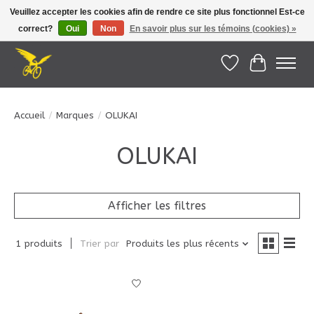
Veuillez accepter les cookies afin de rendre ce site plus fonctionnel Est-ce
correct?
Oui
Non
En savoir plus sur les témoins (cookies) »
Le Pédalier | Îles de la Madeleine |
info@lepedalier.com
| 1-418-986-2965
Liste de souhait
Panier
Accueil
/
Marques
/
OLUKAI
OLUKAI
Afficher les filtres
1 produits
Trier par
Produits les plus récents