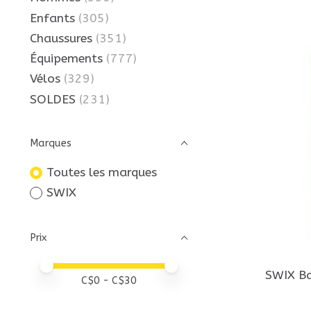
Enfants
(305)
Chaussures
(351)
Équipements
(777)
Vélos
(329)
SOLDES
(231)
Marques
Toutes les marques
SWIX
Prix
Prix minimum
Price maximum value
SWIX Ba
C$
0
- C$
30