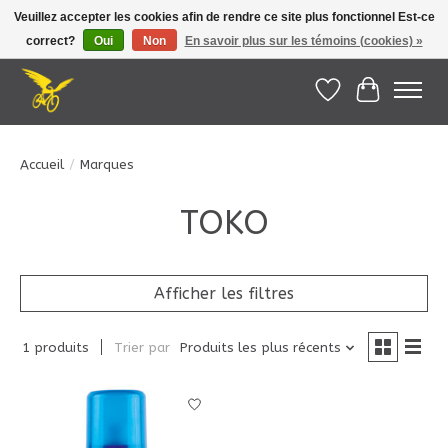
Veuillez accepter les cookies afin de rendre ce site plus fonctionnel Est-ce
correct?
Oui
Non
En savoir plus sur les témoins (cookies) »
Le Pédalier | Îles de la Madeleine |
info@lepedalier.com
| 1-418-986-2965
Liste de souhait
Panier
Accueil
/
Marques
TOKO
Afficher les filtres
1 produits
Trier par
Produits les plus récents