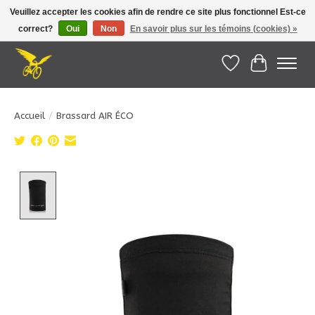
Veuillez accepter les cookies afin de rendre ce site plus fonctionnel Est-ce
correct?
Oui
Non
En savoir plus sur les témoins (cookies) »
Le Pédalier | Îles de la Madeleine |
info@lepedalier.com
| 1-418-986-2965
Liste de souhait
Panier
Accueil
/
Brassard AIR ÉCO
Product image slideshow Items