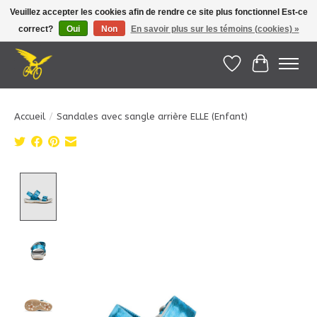
Veuillez accepter les cookies afin de rendre ce site plus fonctionnel Est-ce
correct?
Oui
Non
En savoir plus sur les témoins (cookies) »
Le Pédalier | Îles de la Madeleine |
info@lepedalier.com
| 1-418-986-2965
Liste de souhait
Panier
Accueil
/
Sandales avec sangle arrière ELLE (Enfant)
Product image slideshow Items