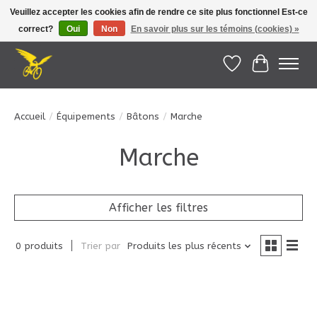
Veuillez accepter les cookies afin de rendre ce site plus fonctionnel Est-ce
correct?
Oui
Non
En savoir plus sur les témoins (cookies) »
Le Pédalier | Îles de la Madeleine |
info@lepedalier.com
| 1-418-986-2965
Liste de souhait
Panier
Accueil
/
Équipements
/
Bâtons
/
Marche
Marche
Afficher les filtres
0 produits
Trier par
Produits les plus récents