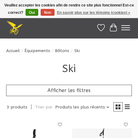
Veuillez accepter les cookies afin de rendre ce site plus fonctionnel Est-ce
correct?
Oui
Non
En savoir plus sur les témoins (cookies) »
Le Pédalier | Îles de la Madeleine |
info@lepedalier.com
| 1-418-986-2965
Liste de souhait
Panier
Accueil
/
Équipements
/
Bâtons
/
Ski
Ski
Afficher les filtres
3 produits
Trier par
Produits les plus récents