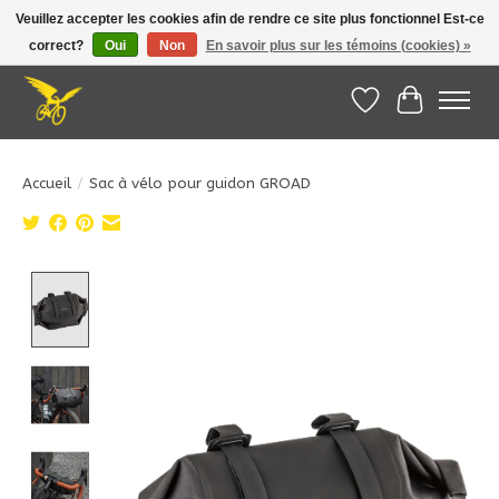
Veuillez accepter les cookies afin de rendre ce site plus fonctionnel Est-ce
correct?
Oui
Non
En savoir plus sur les témoins (cookies) »
Le Pédalier | Îles de la Madeleine |
info@lepedalier.com
| 1-418-986-2965
Liste de souhait
Panier
Accueil
/
Sac à vélo pour guidon GROAD
Product image slideshow Items