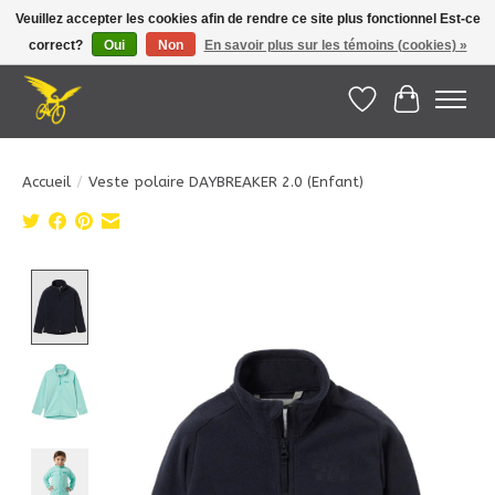
Veuillez accepter les cookies afin de rendre ce site plus fonctionnel Est-ce
correct?
Oui
Non
En savoir plus sur les témoins (cookies) »
Le Pédalier | Îles de la Madeleine |
info@lepedalier.com
| 1-418-986-2965
Liste de souhait
Panier
Accueil
/
Veste polaire DAYBREAKER 2.0 (Enfant)
Product image slideshow Items