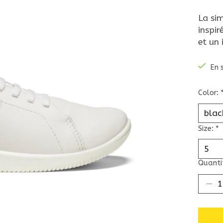
La sim
inspi
et un 
En 
Color:
Size:
*
Quantit