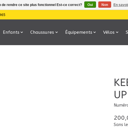
n de rendre ce site plus fonctionnel Est-ce correct?
Oui
Non
En savoir
965
Enfants
Chaussures
Équipements
Vélos
KE
UP
Numéro
200,
Sans le