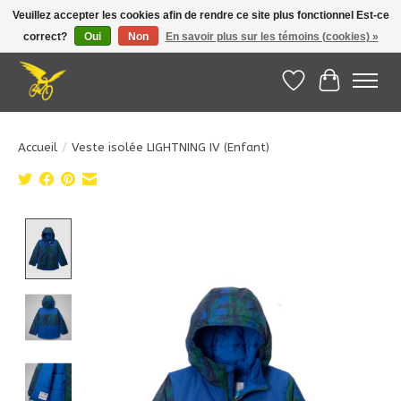
Veuillez accepter les cookies afin de rendre ce site plus fonctionnel Est-ce
correct?
Oui
Non
En savoir plus sur les témoins (cookies) »
Le Pédalier | Îles de la Madeleine |
info@lepedalier.com
| 1-418-986-2965
Liste de souhait
Panier
Accueil
/
Veste isolée LIGHTNING IV (Enfant)
Product image slideshow Items