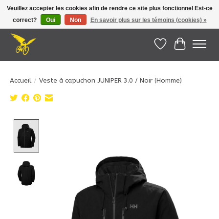
Veuillez accepter les cookies afin de rendre ce site plus fonctionnel Est-ce
correct?
Oui
Non
En savoir plus sur les témoins (cookies) »
Le Pédalier | Îles de la Madeleine |
info@lepedalier.com
| 1-418-986-2965
Liste de souhait
Panier
Accueil
/
Veste à capuchon JUNIPER 3.0 / Noir (Homme)
Product image slideshow Items