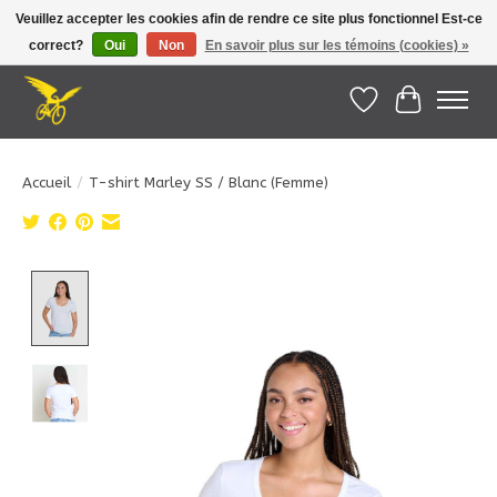
Veuillez accepter les cookies afin de rendre ce site plus fonctionnel Est-ce
correct?
Oui
Non
En savoir plus sur les témoins (cookies) »
Le Pédalier | Îles de la Madeleine |
info@lepedalier.com
| 1-418-986-2965
Liste de souhait
Panier
Accueil
/
T-shirt Marley SS / Blanc (Femme)
Product image slideshow Items