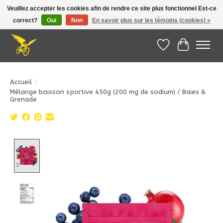
Veuillez accepter les cookies afin de rendre ce site plus fonctionnel Est-ce
correct?
Oui
Non
En savoir plus sur les témoins (cookies) »
Le Pédalier | Îles de la Madeleine |
info@lepedalier.com
| 1-418-986-2965
Liste de souhait
Panier
Accueil
/
Mélange boisson sportive 450g (200 mg de sodium) / Baies &
Grenade
Product image slideshow Items