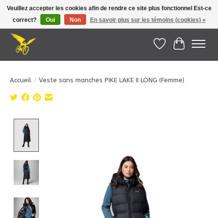
Veuillez accepter les cookies afin de rendre ce site plus fonctionnel Est-ce
correct?
Oui
Non
En savoir plus sur les témoins (cookies) »
Le Pédalier | Îles de la Madeleine |
info@lepedalier.com
| 1-418-986-2965
Liste de souhait
Panier
Accueil
/
Veste sans manches PIKE LAKE II LONG (Femme)
Product image slideshow Items