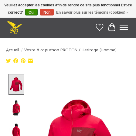
Veuillez accepter les cookies afin de rendre ce site plus fonctionnel Est-ce
correct?
Oui
Non
En savoir plus sur les témoins (cookies) »
Le Pédalier | Îles de la Madeleine |
info@lepedalier.com
| 1-418-986-2965
Liste de souhait
Panier
Accueil
/
Veste à capuchon PROTON / Heritage (Homme)
Product image slideshow Items