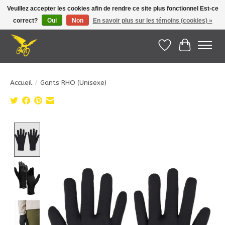
Veuillez accepter les cookies afin de rendre ce site plus fonctionnel Est-ce
correct?
Oui
Non
En savoir plus sur les témoins (cookies) »
Le Pédalier | Îles de la Madeleine |
info@lepedalier.com
| 1-418-986-2965
Liste de souhait
Panier
Accueil
/
Gants RHO (Unisexe)
Product image slideshow Items