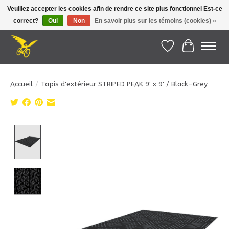
Veuillez accepter les cookies afin de rendre ce site plus fonctionnel Est-ce
correct?
Oui
Non
En savoir plus sur les témoins (cookies) »
Le Pédalier | Îles de la Madeleine |
info@lepedalier.com
| 1-418-986-2965
Liste de souhait
Panier
Accueil
/
Tapis d'extérieur STRIPED PEAK 9' x 9' / Black-Grey
Product image slideshow Items