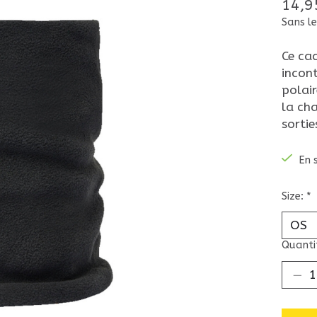
14,9
Sans le
Ce ca
incont
polair
la cha
sortie
En 
Size:
*
Quantit