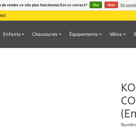
n de rendre ce site plus fonctionnel Est-ce correct?
Oui
Non
En savoir
965
Enfants
Chaussures
Équipements
Vélos
KO
CO
(E
Numéro