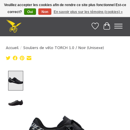
Veuillez accepter les cookies afin de rendre ce site plus fonctionnel Est-ce
correct?
Oui
Non
En savoir plus sur les témoins (cookies) »
Le Pédalier | Îles de la Madeleine |
info@lepedalier.com
| 1-418-986-2965
Liste de souhait
Panier
Accueil
/
Souliers de vélo TORCH 1.0 / Noir (Unisexe)
Product image slideshow Items