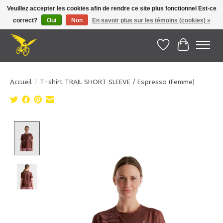
Veuillez accepter les cookies afin de rendre ce site plus fonctionnel Est-ce
correct?
Oui
Non
En savoir plus sur les témoins (cookies) »
Le Pédalier | Îles de la Madeleine |
info@lepedalier.com
| 1-418-986-2965
Liste de souhait
Panier
Accueil
/
T-shirt TRAIL SHORT SLEEVE / Espresso (Femme)
Product image slideshow Items