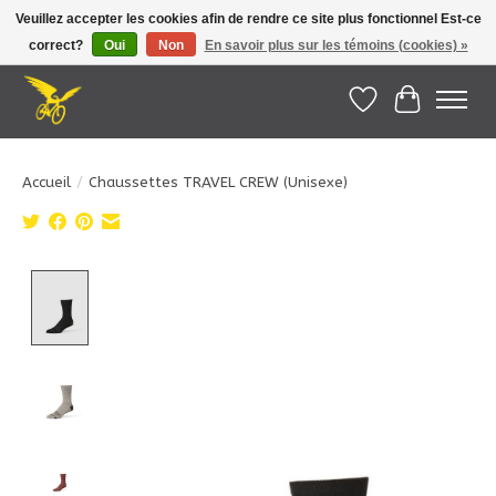
Veuillez accepter les cookies afin de rendre ce site plus fonctionnel Est-ce
correct?
Oui
Non
En savoir plus sur les témoins (cookies) »
Le Pédalier | Îles de la Madeleine |
info@lepedalier.com
| 1-418-986-2965
Liste de souhait
Panier
Accueil
/
Chaussettes TRAVEL CREW (Unisexe)
Product image slideshow Items