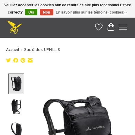
Veuillez accepter les cookies afin de rendre ce site plus fonctionnel Est-ce
correct?
Oui
Non
En savoir plus sur les témoins (cookies) »
Le Pédalier | Îles de la Madeleine |
info@lepedalier.com
| 1-418-986-2965
Liste de souhait
Panier
Accueil
/
Sac à dos UPHILL 8
Product image slideshow Items