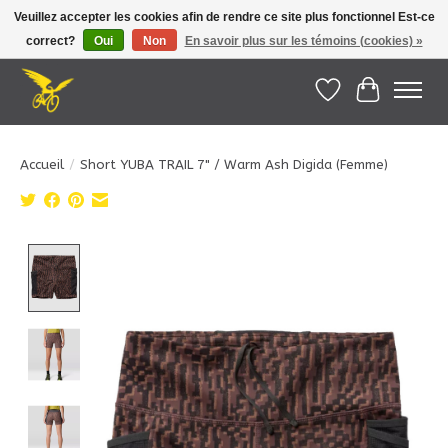
Veuillez accepter les cookies afin de rendre ce site plus fonctionnel Est-ce
correct?
Oui
Non
En savoir plus sur les témoins (cookies) »
Le Pédalier | Îles de la Madeleine |
info@lepedalier.com
| 1-418-986-2965
Liste de souhait
Panier
Accueil
/
Short YUBA TRAIL 7" / Warm Ash Digida (Femme)
Product image slideshow Items