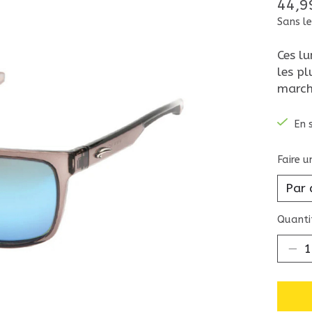
44,9
Sans le
Ces lu
les p
march
En 
Faire u
Quantit