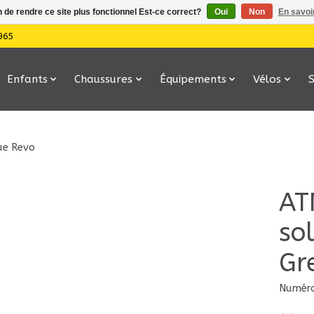
n de rendre ce site plus fonctionnel Est-ce correct?
Oui
Non
En savoir
965
Enfants
Chaussures
Équipements
Vélos
lue Revo
AT
so
Gr
Numéro