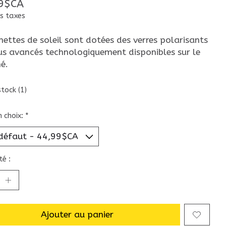
9$CA
s taxes
nettes de soleil sont dotées des verres polarisants
lus avancés technologiquement disponibles sur le
é.
stock (1)
n choix:
*
é :
Ajouter au panier