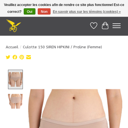
Veuillez accepter les cookies afin de rendre ce site plus fonctionnel Est-ce
correct?
Oui
Non
En savoir plus sur les témoins (cookies) »
Le Pédalier | Îles de la Madeleine |
info@lepedalier.com
| 1-418-986-2965
Liste de souhait
Panier
Accueil
/
Culotte 150 SIREN HIPKINI / Praline (Femme)
Product image slideshow Items