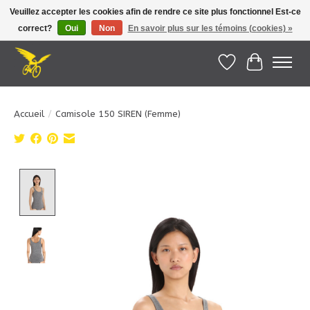
Veuillez accepter les cookies afin de rendre ce site plus fonctionnel Est-ce
correct?
Oui
Non
En savoir plus sur les témoins (cookies) »
Le Pédalier | Îles de la Madeleine |
info@lepedalier.com
| 1-418-986-2965
Liste de souhait
Panier
Accueil
/
Camisole 150 SIREN (Femme)
Product image slideshow Items